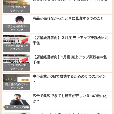
イチから始めるマー
ケティング
商品が売れなかったときに見直す５つのこと
イチから始めるマー
ケティング
【店舗経営者向】２月度 売上アップ実践会in北
千住
イチから始めるマー
ケティング
【店舗経営者向】1月度 売上アップ実践会in北
千住
イチから始めるマー
ケティング
中小企業がDMで成功するための５つのポイン
ト
売上増のためのマー
ケティング
広告で集客できても経営が苦しい３つの理由と
は？
マーケティング戦略